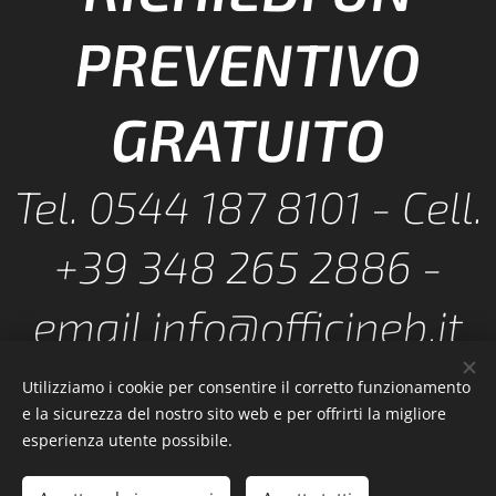
PREVENTIVO
GRATUITO
Tel. 0544 187 8101 - Cell.
+39 348 265 2886 -
email info@officineb.it
Utilizziamo i cookie per consentire il corretto funzionamento
e la sicurezza del nostro sito web e per offrirti la migliore
esperienza utente possibile.
OfficineB.it© 2022 Tutti i diritti riservati. Sede: Via della
Produzione, 16 - 48125 RAVENNA (RA) Tel. 0544 1878101 - Mobile: