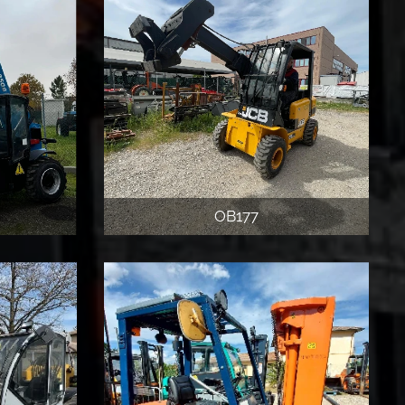
OB177