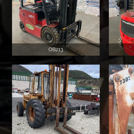
OB213