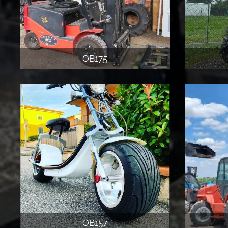
OB175
OB157