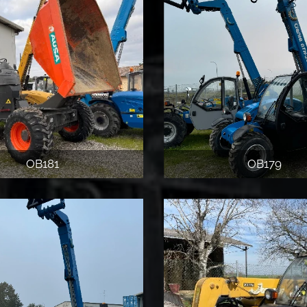
OB181
OB179