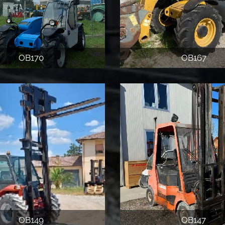
OB170
OB167
OB149
OB147