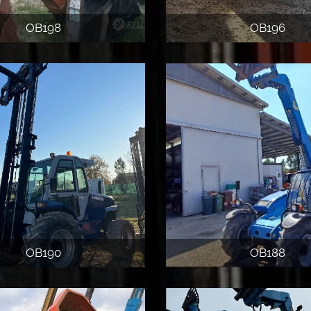
OB198
OB196
OB190
OB188