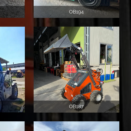
OB194
OB187