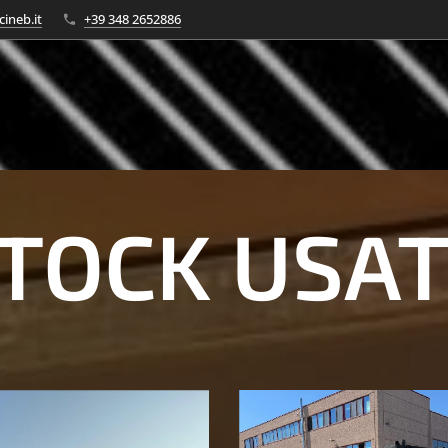
cineb.it
+39 348 2652886
TOCK USA