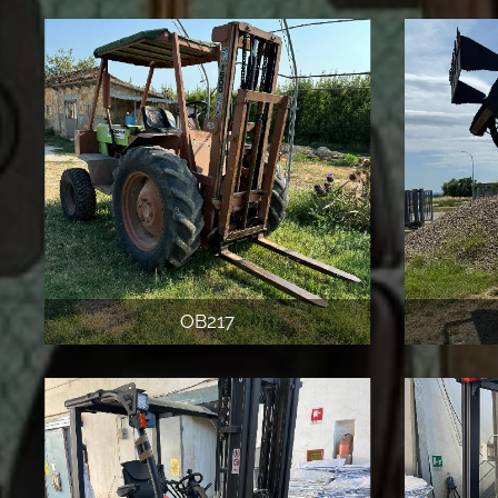
OB217