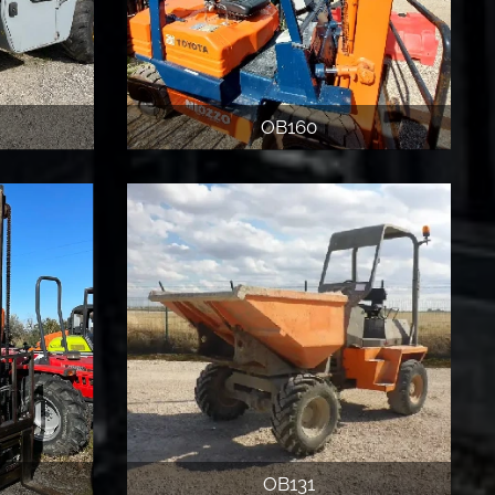
OB160
OB131