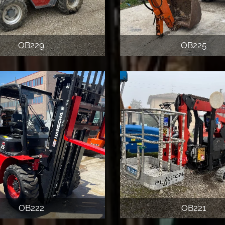
OB229
OB225
OB222
OB221