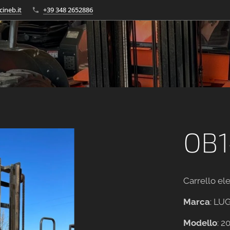
cineb.it
+39 348 2652886
OB1
Carrello el
Marca
: LU
Modello
: 2