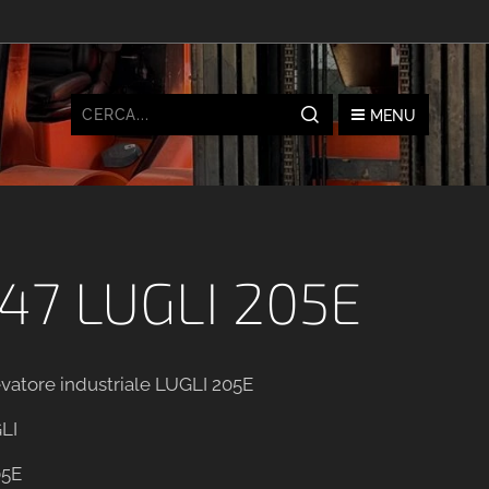
MENU
47 LUGLI 205E
evatore industriale LUGLI 205E
GLI
05E