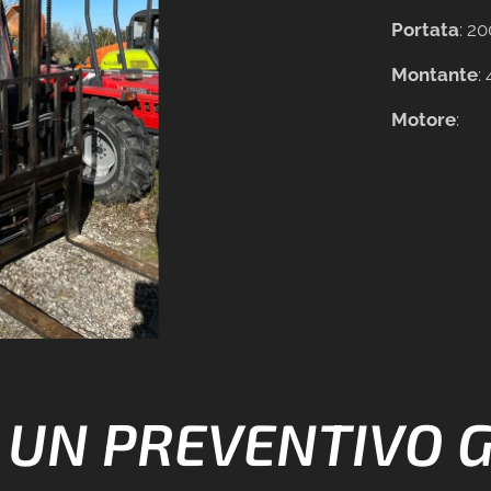
Portata
: 2
Montante
:
Motore
:
I UN PREVENTIVO 