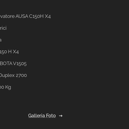
levatore AUSA C150H X4
rici
a
 150 H X4
UBOTA V1505
 Duplex 2700
500 Kg
Galleria Foto