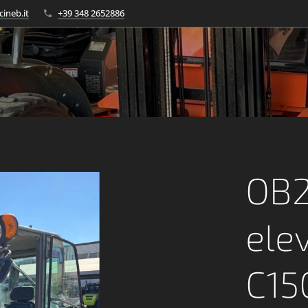
cineb.it
+39 348 2652886
OB2
ele
C15