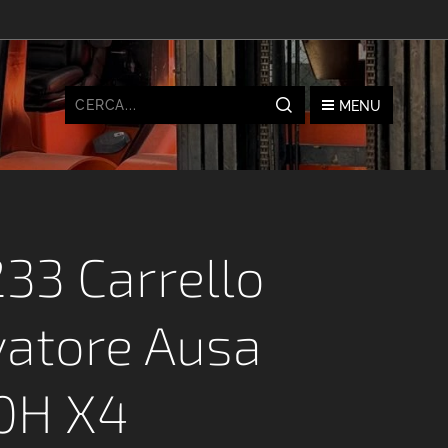
MENU
33 Carrello
vatore Ausa
0H X4