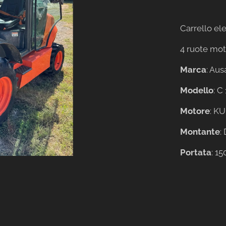
Carrello e
4 ruote mot
Marca
: Aus
Modello
: C
Motore
: K
Montante
:
Portata
: 1